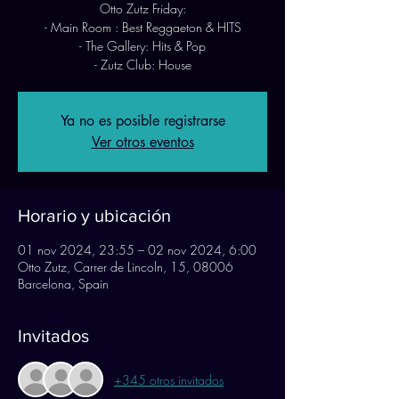
Otto Zutz Friday:
- Main Room : Best Reggaeton & HITS
- The Gallery: Hits & Pop
- Zutz Club: House
Ya no es posible registrarse
Ver otros eventos
Horario y ubicación
01 nov 2024, 23:55 – 02 nov 2024, 6:00
Otto Zutz, Carrer de Lincoln, 15, 08006
Barcelona, Spain
Invitados
+345 otros invitados