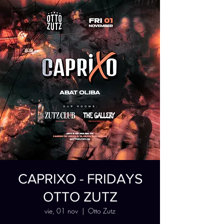
CAPRIXO - FRIDAYS
OTTO ZUTZ
vie, 01 nov
  |  
Otto Zutz