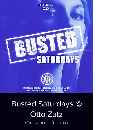
Busted Saturdays @
Otto Zutz
sáb, 15 oct
  |  
Barcelona