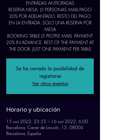
ENTRADAS ANTICIPADAS
RESERVA MESA. (5 PERSONAS MAX).PAGO
20% POR ADELANTADO. RESTO DEL PAGO
EN LA ENTRADA. SOLO UNA RESERVA POR
MESA
BOOKING TABLE (5 PEOPLE MAX). PAYMENT
20% IN ADVANCE. REST OF THE PAYMENT AT
THE DOOR. JUST ONE PAYMENT PER TABLE
Se ha cerrado la posibilidad de
registrarse
Ver otros eventos
Horario y ubicación
15 oct 2022, 23:55 – 16 oct 2022, 6:00
Barcelona, Carrer de Lincoln, 15, 08006
Barcelona, España