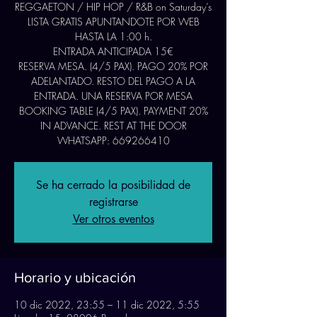
REGGAETON / HIP HOP / R&B on Saturday’s
LISTA GRATIS APUNTANDOTE POR WEB
HASTA LA 1:00 h.
ENTRADA ANTICIPADA 15€
RESERVA MESA. (4/5 PAX). PAGO 20% POR
ADELANTADO. RESTO DEL PAGO A LA
ENTRADA. UNA RESERVA POR MESA
BOOKING TABLE (4/5 PAX). PAYMENT 20%
IN ADVANCE. REST AT THE DOOR
WHATSAPP: 669266410
Se ha cerrado la posibilidad de
registrarse
Ver otros eventos
Horario y ubicación
10 dic 2022, 23:55 – 11 dic 2022, 5:55