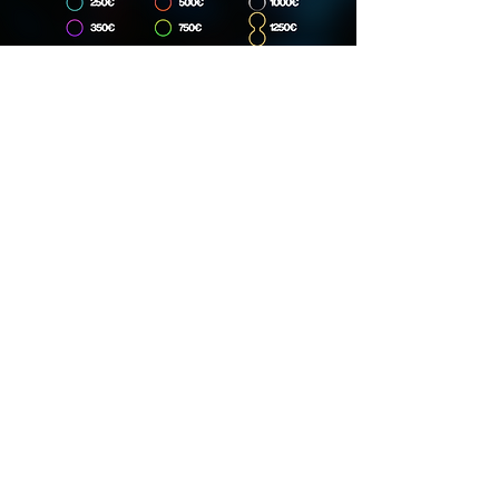
Dirección
Carrer Lincoln, 15, 08006
Phone
667 166 789