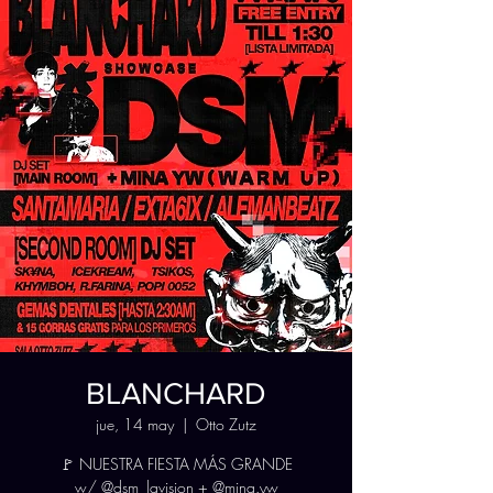
BLANCHARD
jue, 14 may
  |  
Otto Zutz
🚩 NUESTRA FIESTA MÁS GRANDE
w/ @dsm_lavision + @mina.yw