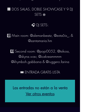
🏢 DOS SALAS, DOBLE SHOWCASE Y 9 DJ
SETS ❄️
🎧 DJ SETS:
1️⃣ Main room: @alemanbeatz, @exta6ix_, &
@santamaria.hm
2️⃣ Second room: @popi0052, @tsikoss,
@skyna.wav, @icekreammmm
@khymboh.gabbana & @ruggero.farina
Las entradas no están a la venta
Ver otros eventos