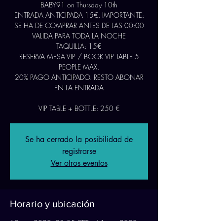
BABY91 on Thursday 10th
ENTRADA ANTICIPADA 15€. IMPORTANTE:
SE HA DE COMPRAR ANTES DE LAS 00:00
VALIDA PARA TODA LA NOCHE
TAQUILLA: 15€
RESERVA MESA VIP / BOOK VIP TABLE 5
PEOPLE MAX.
20% PAGO ANTICIPADO. RESTO ABONAR
EN LA ENTRADA
Se ha cerrado la posibilidad de
registrarse
Ver otros eventos
Horario y ubicación