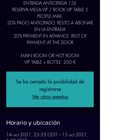
ENTRADA ANTICIPADA 15£
RESERVA MESA VIP / BOOK VIP TABLE 5
PEOPLE MAX.
20% PAGO ANTICIPADO. RESTO A ABONAR
EN LA ENTRADA
20% PAYMENT IN ADVANCE. REST OF
PAYMENT AT THE DOOR
MAIN ROOM OR HOT ROOM
VIP TABLE + BOTTLE: 200 €
Se ha cerrado la posibilidad de
registrarse
Ver otros eventos
Horario y ubicación
14 oct 2021, 23:55 CEST – 15 oct 2021,