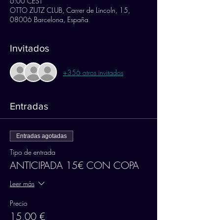
6:00 CEST
OTTO ZUTZ CLUB, Carrer de Lincoln, 15,
08006 Barcelona, España
Invitados
+356 otros invitados
Entradas
Entradas agotadas
Tipo de entrada
ANTICIPADA 15€ CON COPA
Leer más
Precio
15,00 €