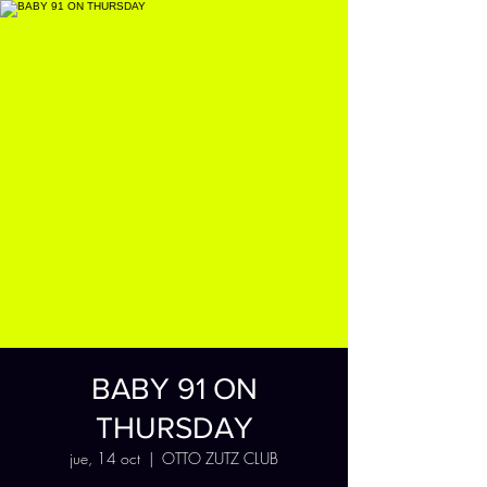
BABY 91 ON
THURSDAY
jue, 14 oct
  |  
OTTO ZUTZ CLUB